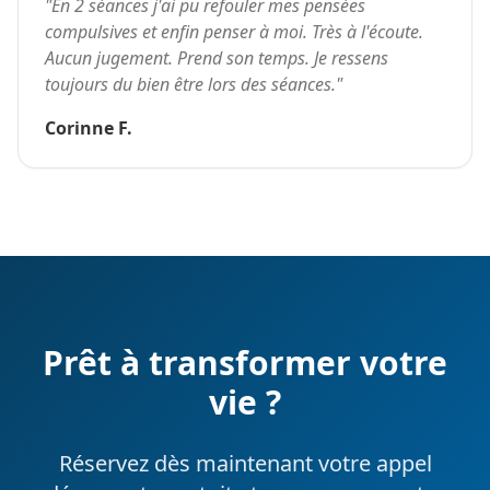
"
En 2 séances j'ai pu refouler mes pensées
compulsives et enfin penser à moi. Très à l'écoute.
Aucun jugement. Prend son temps. Je ressens
toujours du bien être lors des séances.
"
Corinne F.
Prêt à transformer votre
vie ?
Réservez dès maintenant votre appel